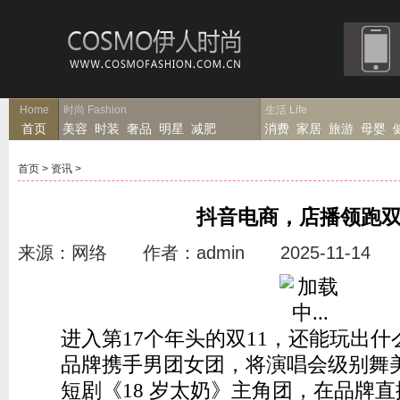
Home
时尚
Fashion
生活
Life
首页
美容
时装
奢品
明星
减肥
消费
家居
旅游
母婴
首页
>
资讯
>
抖音电商，店播领跑双
来源：网络 作者：admin 2025-11-14
进入第17个年头的双11，还能玩出什
品牌携手男团女团，将演唱会级别舞
短剧《18 岁太奶》主角团，在品牌直