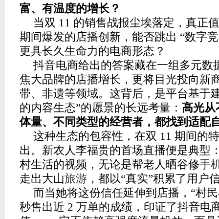
富、有温度的增长？
当双 11 的销售战报尘埃落定，真正
期间爆发的店播创新，能否跳出 “数字竞
更具长久生命力的电商形态？
抖音电商给出的答案藏在一组多元数据
焦大品牌的店播增长，更将目光投向新
带、非遗等领域。这背后，是平台基于建
的内容生态”的愿景的长远考量：
高光从
体量、不同类型的经营者，都找到适配
这种生态的包容性，在双 11 期间的
出。新农人李福贵的首场直播便是典型
村生活的视频，无论是帮老人晒谷修
手
走出大山
旅游
，都以“真实”积累了用户
而当她将这份信任延伸到店播，“村民与
秒售出近 2 万单的成绩，印证了抖音电