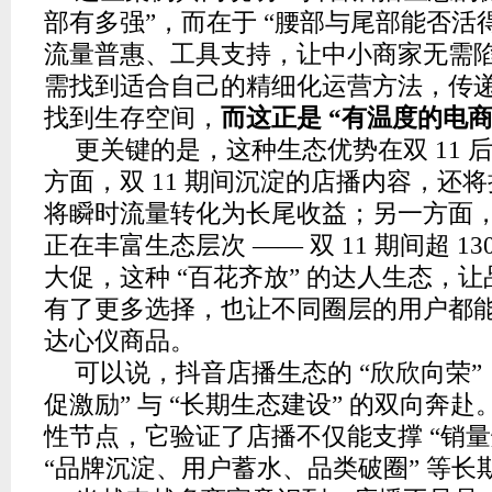
部有多强”，而在于 “腰部与尾部能否活
流量普惠、工具支持，让中小商家无需陷入
需找到适合自己的精细化运营方法，传
找到生存空间，
而这正是 “有温度的电商
更关键的是，这种生态优势在双 11 
方面，双 11 期间沉淀的店播内容，还
将瞬时流量转化为长尾收益；另一方面
正在丰富生态层次 —— 双 11 期间超 1
大促，这种 “百花齐放” 的达人生态，
有了更多选择，也让不同圈层的用户都
达心仪商品。
可以说，抖音店播生态的 “欣欣向荣”
促激励” 与 “长期生态建设” 的双向奔赴
性节点，它验证了店播不仅能支撑 “销量
“品牌沉淀、用户蓄水、品类破圈” 等长