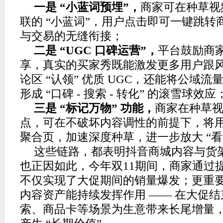
一是 “小蓝词预埋”，
商家可在种草视
联的 “小蓝词”，用户点击即可一键跳转
与交易的无缝衔接；
二是 “UGC 口碑运营”，
平台鼓励商
享，真实的买家秀既能激发更多用户跟
论区 “认领” 优质 UGC，还能将公域
形成 “口碑 - 搜索 - 转化” 的滚雪球效应
三是 “标记万物” 功能，
商家在种草
点，可在不破坏内容调性的前提下，将
聚合页，加速深度种草，进一步放大 “看
这些链路，都表明抖音商城内容与货
也正因如此，今年双11期间，商家通过
不仅实现了大促期间的销量爆发；更重
内容资产能持续发挥作用 —— 在大促
索、商品卡等场景为生意带来长尾增量，真