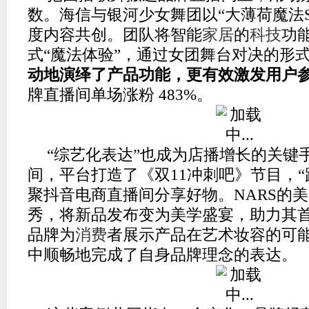
数。海信与银河少女舞团以“大薄荷魔法S
度内容共创。团队将智能
家居
的
科技
功
式“魔法体验”，通过女团舞台对决的形
动地演绎了产品功能，更有效激发用户
牌直播间单场涨粉 483%。
“综艺化表达”也成为店播增长的关键
间，平台打造了《双11冲刺吧》节目，“
聚抖音电商直播间分享好物。NARS的
秀，将新品发布变为美学盛宴，助力其
品牌为
消费
者展示产品在艺术妆容的可
中顺畅地完成了自身品牌理念的表达。