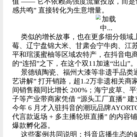
值 —— 它不依赖高强度流量投放，而是让 
感共鸣” 直接转化为生意增量。
类似的增长故事，也在更多细分领域
莓、辽宁盘锦大米、甘肃会宁牛肉、江
平和琯溪蜜柚等区域农特产，在抖音电
的“连招”之下，在这个双11加速“出山”
景德镇陶瓷、福州大漆等非遗手品类通过
艺讲解” 打开销路，超1.2万非遗相关商
间销售额同比增长 200%；海宁皮草、
子等产业带商家凭借 “源头工厂直播” 
今年 6 月才入驻抖音的潮玩品牌AYORTO
代言款返场 + 多主播轮班直播” 的内
爆款孵化器。
这些案例共同说明：抖音店播生态的健