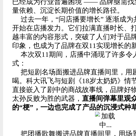
已经成为行业普遍困境 —— 品牌亟需
量依赖、沉淀长期价值的增长路径。
过去一年，“问店播要增长” 逐渐成
开始在店播发力。它们拉满直播时长、
越丰富的内容形式，突破了人们对于品
印象，也成为了品牌在双11实现增长的
本次双11期间，店播中涌现了许多令
式：
把短剧名场面搬进品牌直播间里，用
喝。科大讯飞与短剧《18岁太奶奶》情
直接嵌入了剧中的商战故事线，品牌好
太孙反败为胜的武器，
直播间弹幕里观
的“梗”，一边也完成了产品的沉浸式
把团播歌舞搬进品牌直播间里，用场