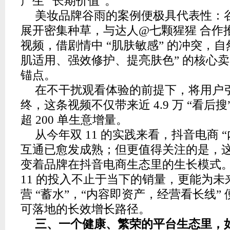
产生 “长期价值”。
美妆品牌谷雨的案例便极具代表性：谷
展开密集种草，与达人@七颗猩猩 合作推出
视频，借剧情中 “肌肤敏感” 的冲突，自
肌适用、强效修护、提亮肤色” 的核心
锚点。
在不干扰观看体验的前提下，将用户
终，这条视频不仅带来近 4.9 万 “看后
超 200 单生意增量。
从今年双 11 的实践来看，抖音电商 “内
互通已愈发成熟；但更值得关注的是，
变着品牌在抖音电商生态里的生长模式
11 的投入不止于当下的销量，更能为
营 “蓄水”，“内容即资产，经营看长线”
可落地的长效增长路径。
三、一个健康、繁荣的平台生态里，